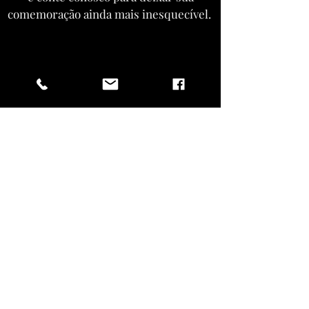
comemoração ainda mais inesquecível.
ENTRAR EM CONTATO
Vista-se como
um rock star