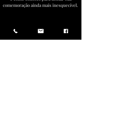
comemoração ainda mais inesquecível.
ENTRAR EM CONTATO
Vista-se como
um rock star