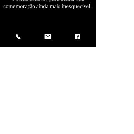
comemoração ainda mais inesquecível.
ENTRAR EM CONTATO
Vista-se como
um rock star