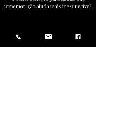
comemoração ainda mais inesquecível.
ENTRAR EM CONTATO
Vista-se como
um rock star