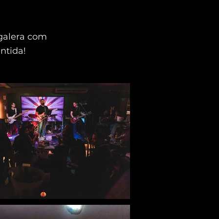
galera com
antida!