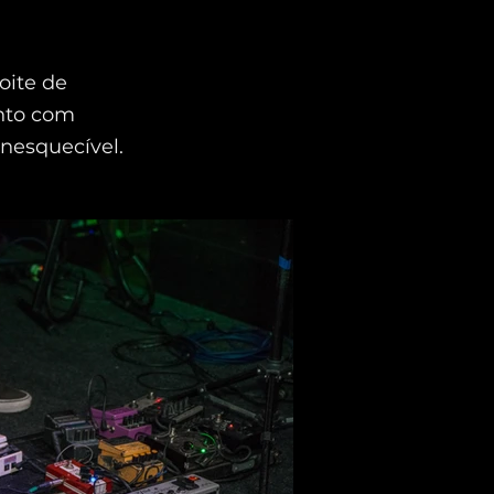
oite de
unto com
inesquecível.